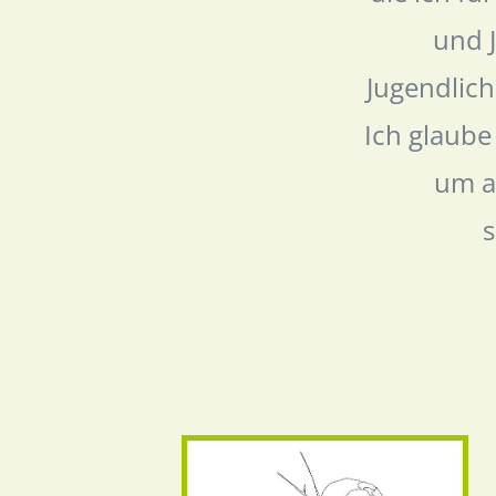
und 
Jugendlich
Ich glaube
um au
s