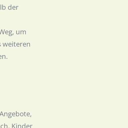
lb der
r Weg, um
s weiteren
en.
e Angebote,
uch, Kinder