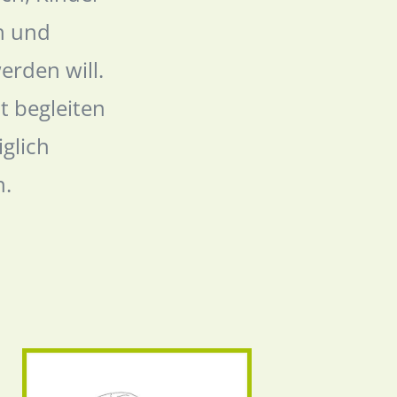
n und
erden will.
t begleiten
iglich
n.