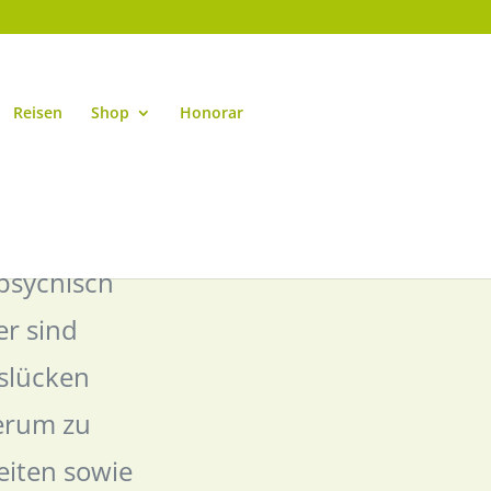
Reisen
Shop
Honorar
 psychisch
er sind
slücken
erum zu
eiten sowie