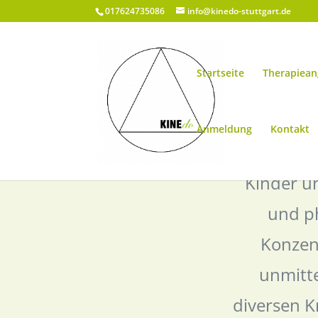
017624735086
info@kinedo-stuttgart.de
Startseite
Therapiea
Anmeldung
Kontakt
Kinder un
und ph
Konzen
unmitt
diversen K