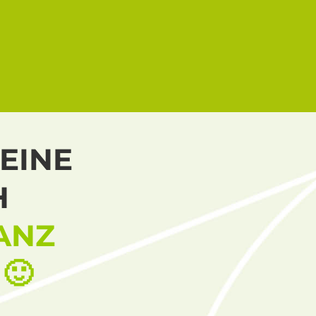
EINE
H
ANZ
🙂