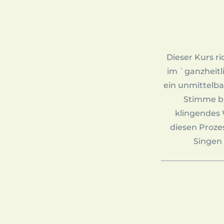
Dieser Kurs ri
im `ganzheitl
ein unmittelba
Stimme bra
klingendes 
diesen Proze
Singen 