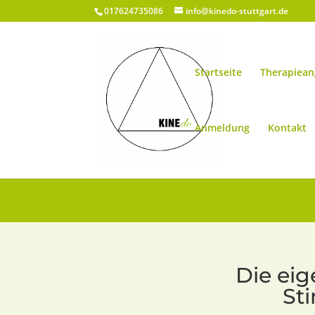
017624735086
info@kinedo-stuttgart.de
Startseite
Therapiea
Anmeldung
Kontakt
Die eig
St