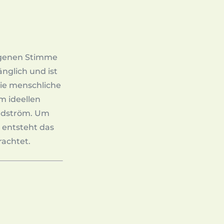
 eigenen Stimme
nglich und ist
Die menschliche
im ideellen
ärdström. Um
 entsteht das
rachtet.