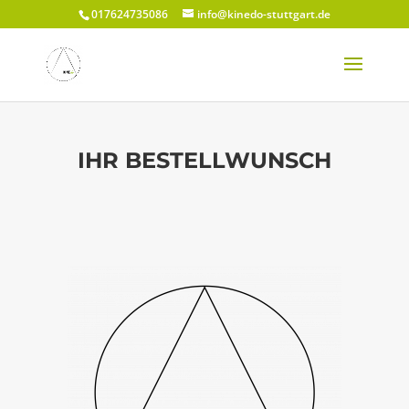
017624735086
info@kinedo-stuttgart.de
IHR BESTELLWUNSCH